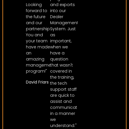
Looking
and exports
forward to
into our
the future
Dealer
and our
Management
partnership!
System. Just
You and
as
your team
important,
have made
when we
an
have a
amazing
question
management
that wasn't
program!"
covered in
the training,
David Friars
the tech
support staff
are quick to
assist and
communicate
in a manner
we
understand."