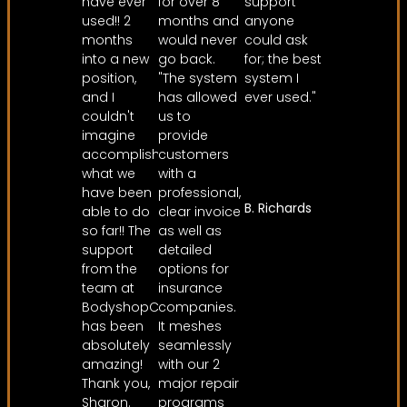
have ever
for over 8
support
used!! 2
months and
anyone
months
would never
could ask
into a new
go back.
for; the best
position,
"The system
system I
and I
has allowed
ever used."
couldn't
us to
imagine
provide
accomplishing
customers
what we
with a
have been
professional,
B. Richards
able to do
clear invoice
so far!! The
as well as
support
detailed
from the
options for
team at
insurance
BodyshopConnect
companies.
has been
It meshes
absolutely
seamlessly
amazing!
with our 2
Thank you,
major repair
Sharon.
programs