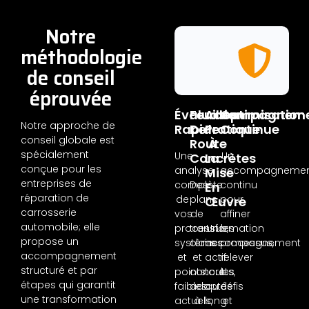
Notre
méthodologie
de conseil
éprouvée
Évaluation
Feuilles
Accompagnem
Optimisation
Notre approche de
Rapide
De
Pratique
Continue
conseil globale est
Route
À
spécialement
Une
Un
Concrètes
La
conçue pour les
analyse
accompagnemen
Mise
entreprises de
complète
Des
continu
En
réparation de
de
plans
pour
Œuvre
carrosserie
vos
de
affiner
automobile; elle
processus,
transformation
Un
les
propose un
systèmes
clairs
accompagnement
processus,
accompagnement
et
et
actif
relever
structuré et par
points
concrets,
tout
les
étapes qui garantit
faibles
adaptés
au
défis
une transformation
actuels,
à
long
et