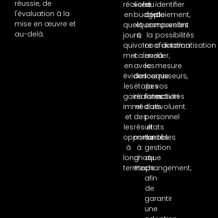
réussie, de
réalisée
votre
du
identifier
l'évaluation à la
en
budget
déploiement,
de
mise en œuvre et
quelques
et
comprenant
nouvelles
au-delà.
jours,
à
la
possibilités
qui
votre
coordination
d'automatisation
met
calendrier,
avec
à
en
avec
les
mesure
évidence
des
fournisseurs,
que
les
étapes
la
vos
gains
réalistes
formation
activités
immédiats
et
du
évoluent.
et
des
personnel
les
résultats
et
opportunités
mesurables
la
à
à
gestion
long
chaque
du
terme.
étape.
changement,
afin
de
garantir
une