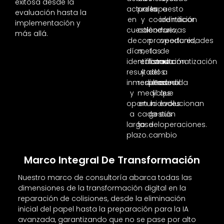
exitosa desde la
actuales
presupuesto
la
e
evaluación hasta la
en
y
coordinación
identificar
implementación y
cuestión
calendario,
con
nuevas
más allá.
de
con
proveedores,
oportunidades
días,
metas
la
de
identificando
realistas
formación
automatización
resultados
y
del
a
inmediatos
resultados
personal
medida
y
medibles
y
que
oportunidades
en
la
evolucionan
a
cada
gestión
sus
largo
fase
del
operaciones.
plazo.
cambio
Marco Integral De Transformación
Nuestro marco de consultoría abarca todas las
dimensiones de la transformación digital en la
reparación de colisiones, desde la eliminación
inicial del papel hasta la preparación para la IA
avanzada, garantizando que no se pase por alto