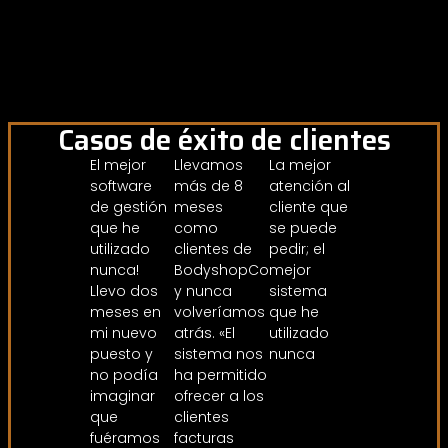
Casos de éxito de clientes
El mejor
Llevamos
La mejor
software
más de 8
atención al
de gestión
meses
cliente que
que he
como
se puede
utilizado
clientes de
pedir; el
nunca!
BodyshopConnect
mejor
Llevo dos
y nunca
sistema
meses en
volveríamos
que he
mi nuevo
atrás. «El
utilizado
puesto y
sistema nos
nunca
no podía
ha permitido
imaginar
ofrecer a los
que
clientes
fuéramos
facturas