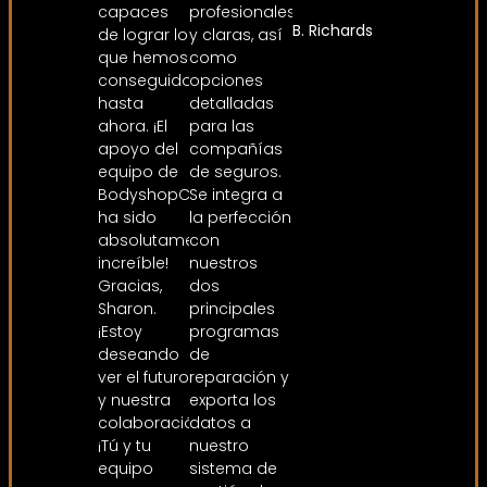
capaces
profesionales
B. Richards
de lograr lo
y claras, así
que hemos
como
conseguido
opciones
hasta
detalladas
ahora. ¡El
para las
apoyo del
compañías
equipo de
de seguros.
BodyshopConnect
Se integra a
ha sido
la perfección
absolutamente
con
increíble!
nuestros
Gracias,
dos
Sharon.
principales
¡Estoy
programas
deseando
de
ver el futuro
reparación y
y nuestra
exporta los
colaboración!
datos a
¡Tú y tu
nuestro
equipo
sistema de