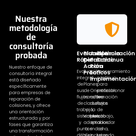
Nuestra
metodología
de
consultoría
probada
Evaluación
Planes
Asistencia
Optimización
Rápida
De
Práctica
Continua
Acción
Para
Nuestro enfoque de
Evaluación
Asesoramiento
Prácticos
La
consultoría integral
integral
continuo
Implementació
está diseñado
de
Planes
para
específicamente
sus
de
Orientación
perfeccionar
para empresas de
flujos
transformación
activa
los
reparación de
de
claros
durante
flujos
colisiones, y ofrece
trabajo,
y
la
de
una orientación
sistemas
viables,
puesta
trabajo,
estructurada y por
y
adaptados
en
abordar
fases que garantiza
puntos
a
marcha,
los
una transformación
débiles
su
incluyendo
retos